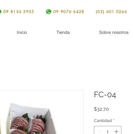
09 8136 3955
09 9076 6428
(02) 601 0266
Inicio
Tienda
Sobre nosotros
FC-04
Precio
$32,70
Cantidad
*