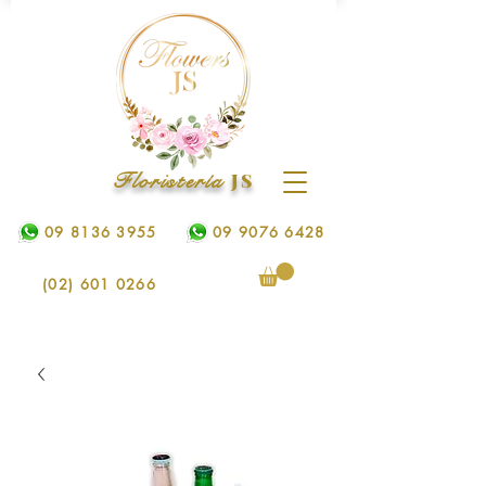
Floristería
JS
09 8136 3955
09 9076 6428
(02) 601 0266