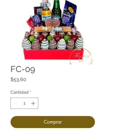
FC-09
Precio
$53,60
Cantidad
*
Comprar