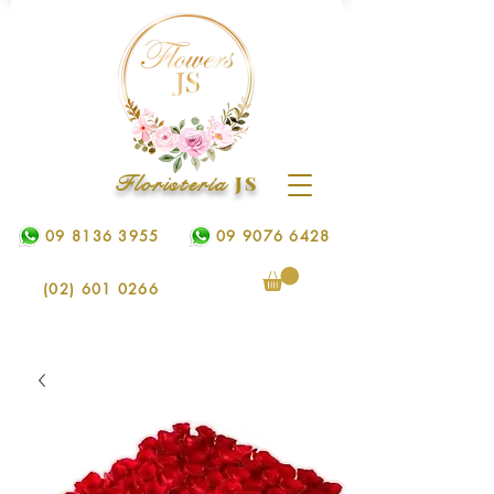
Floristería
JS
09 8136 3955
09 9076 6428
(02) 601 0266