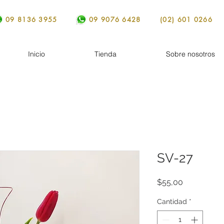
09 8136 3955
09 9076 6428
(02) 601 0266
Inicio
Tienda
Sobre nosotros
SV-27
Precio
$55,00
Cantidad
*