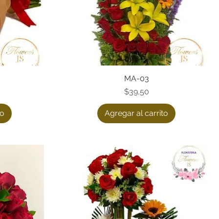
Vista rápida
MA-03
Precio
$39,50
to
Agregar al carrito