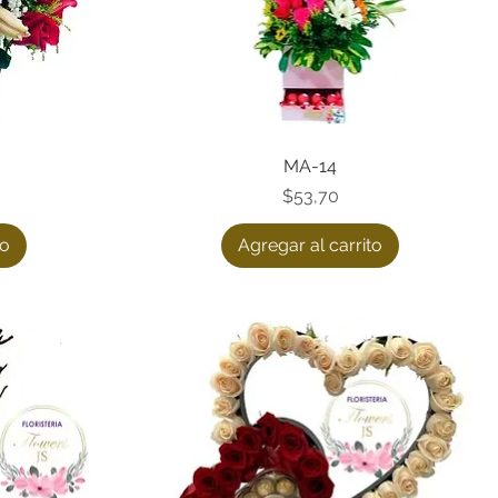
Vista rápida
MA-14
Precio
$53,70
to
Agregar al carrito