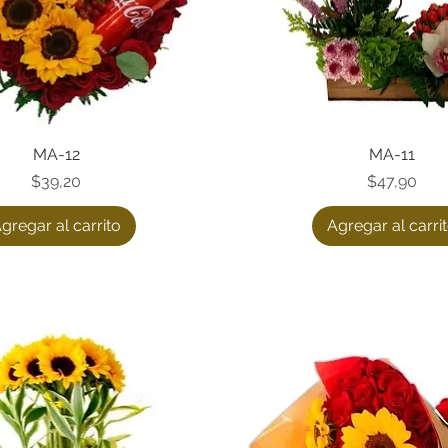
Vista rápida
MA-12
Vista rápida
MA-11
Precio
Precio
$39,20
$47,90
gregar al carrito
Agregar al carri