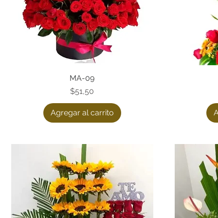
Vista rápida
MA-09
Precio
$51,50
Agregar al carrito
A