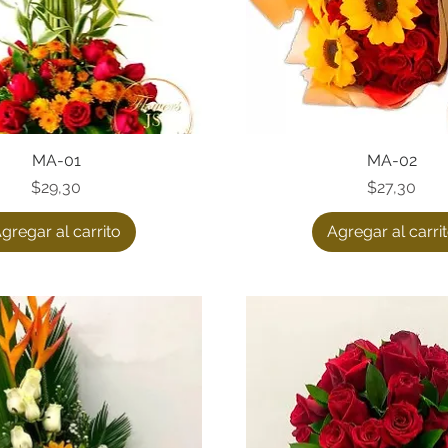
Vista rápida
MA-01
Vista rápida
MA-02
Precio
Precio
$29,30
$27,30
gregar al carrito
Agregar al carri