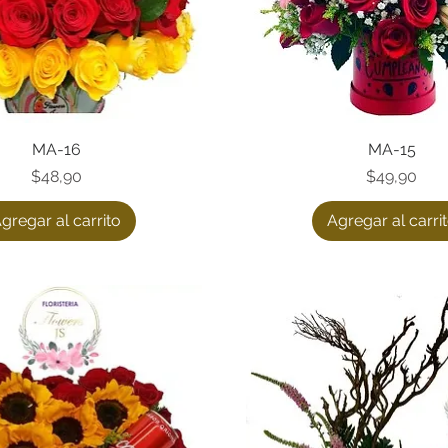
Vista rápida
MA-16
Vista rápida
MA-15
Precio
Precio
$48,90
$49,90
gregar al carrito
Agregar al carri