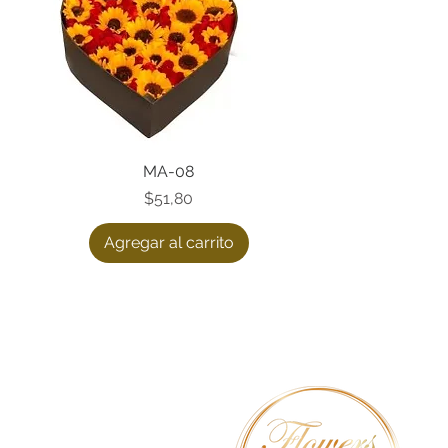
Vista rápida
MA-08
Precio
$51,80
Agregar al carrito