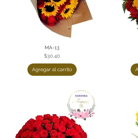
Vista rápida
MA-13
Precio
$30,40
Agregar al carrito
A